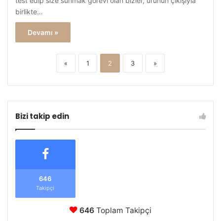
test edip size sunmak görevi olan bizler, ürünün çıkışıyla
birlikte…
Devamı »
«
1
2
3
»
Bizi takip edin
646
Takipçi
646
Toplam Takipçi