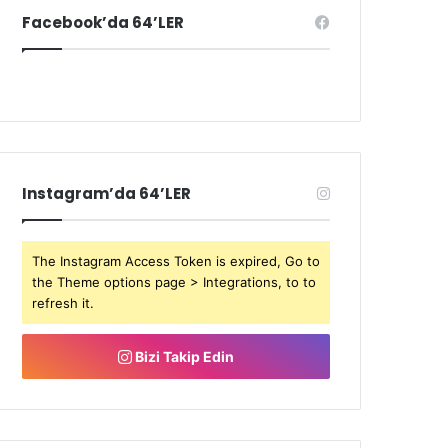
Facebook’da 64’LER
Instagram’da 64’LER
The Instagram Access Token is expired, Go to
the Theme options page > Integrations, to to
refresh it.
Bizi Takip Edin