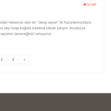
10.081
şin habercisi olan bir "dergi sayısı" ile huzurlarınızdayız.
u sayı kuşe kağıda basılmış olarak çıkıyor. Avusturya
i sayımızı seveceğinizi umuyoruz.
2
3
»