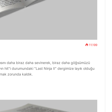
11.199
yısını daha biraz daha sevinerek, biraz daha göğsümüzü
n hit"i durumundaki "Last Ninja II" dergimize layık olduğu
pmak zorunda kaldık.