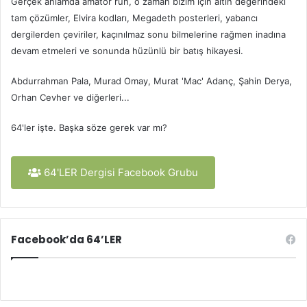
Gerçek anlamda amatör ruh, o zaman bizim için altın değerindeki
tam çözümler, Elvira kodları, Megadeth posterleri, yabancı
dergilerden çeviriler, kaçınılmaz sonu bilmelerine rağmen inadına
devam etmeleri ve sonunda hüzünlü bir batış hikayesi.
Abdurrahman Pala, Murad Omay, Murat 'Mac' Adanç, Şahin Derya,
Orhan Cevher ve diğerleri...
64'ler işte. Başka söze gerek var mı?
64'LER Dergisi Facebook Grubu
Facebook’da 64’LER