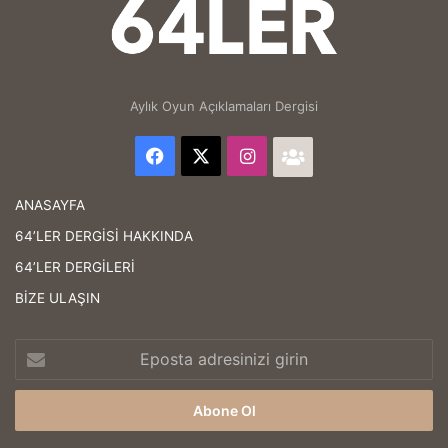
Aylık Oyun Açıklamaları Dergisi
Facebook
X
Instagram
64'LER
Facebook
ANASAYFA
Grubu
64’LER DERGİSİ HAKKINDA
64’LER DERGİLERİ
BİZE ULAŞIN
Eposta
adresinizi
girin