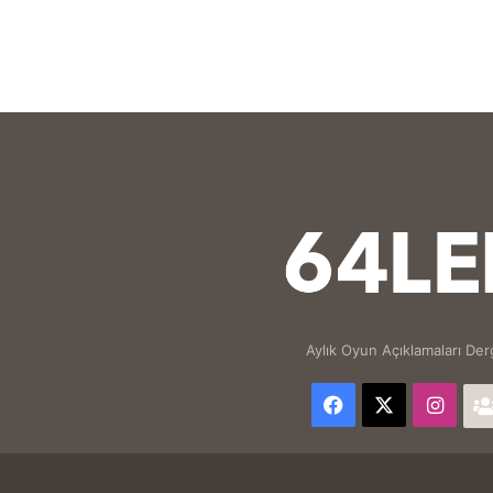
Aylık Oyun Açıklamaları Derg
Facebook
X
Inst