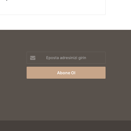
Eposta
adresinizi
girin