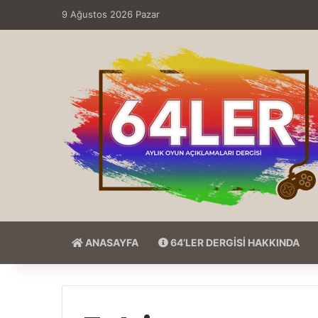
9 Ağustos 2026 Pazar
ANASAYFA
64’LER DERGİSİ HAKKINDA