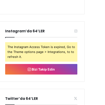
Instagram’da 64’LER
The Instagram Access Token is expired, Go to
the Theme options page > Integrations, to to
refresh it.
Bizi Takip Edin
Twitter’da 64’LER