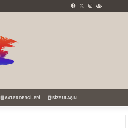
Facebook
X
Instagram
64'LER Fac
64’LER DERGİLERİ
BİZE ULAŞIN