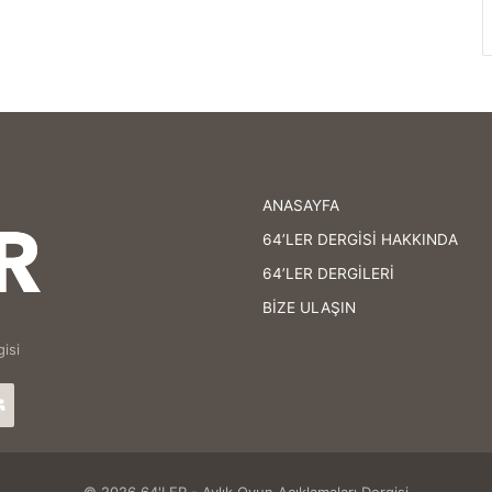
ANASAYFA
64’LER DERGİSİ HAKKINDA
64’LER DERGİLERİ
BİZE ULAŞIN
isi
agram
64'LER
Facebook