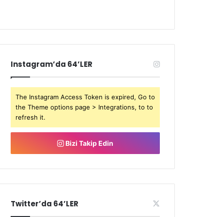
Instagram’da 64’LER
The Instagram Access Token is expired, Go to
the Theme options page > Integrations, to to
refresh it.
Bizi Takip Edin
Twitter’da 64’LER