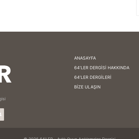
ANASAYFA
64’LER DERGİSİ HAKKINDA
64’LER DERGİLERİ
BİZE ULAŞIN
isi
agram
64'LER
Facebook