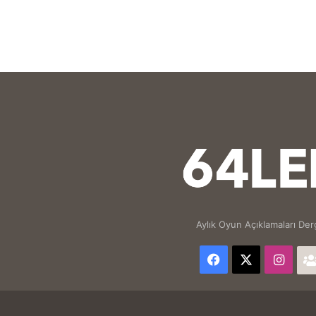
Aylık Oyun Açıklamaları Derg
Facebook
X
Inst