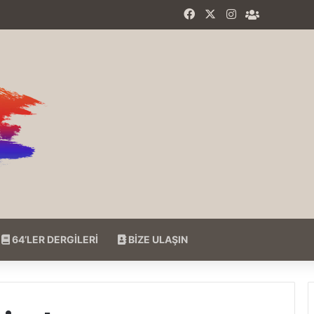
Facebook
X
Instagram
64'LER F
64’LER DERGİLERİ
BİZE ULAŞIN