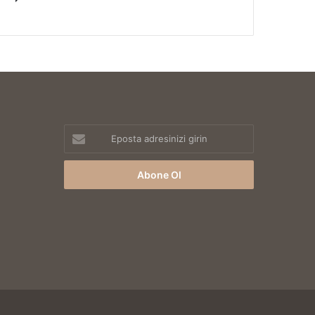
Eposta
adresinizi
girin