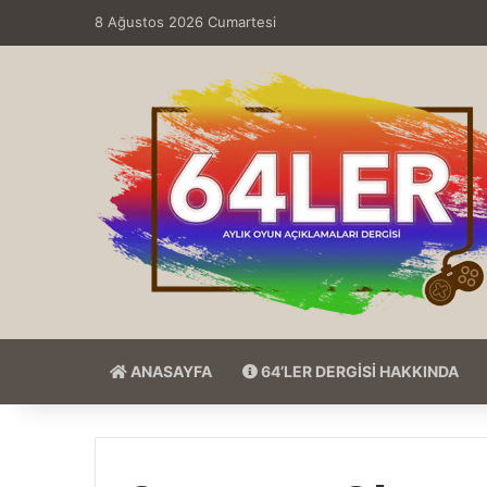
8 Ağustos 2026 Cumartesi
ANASAYFA
64’LER DERGİSİ HAKKINDA