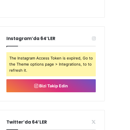
Instagram’da 64’LER
The Instagram Access Token is expired, Go to
the Theme options page > Integrations, to to
refresh it.
Bizi Takip Edin
Twitter’da 64’LER