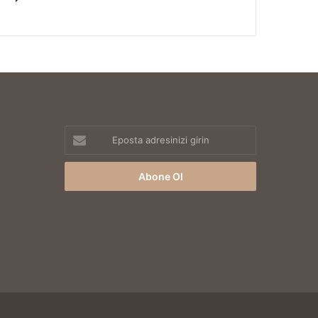
Eposta
adresinizi
girin