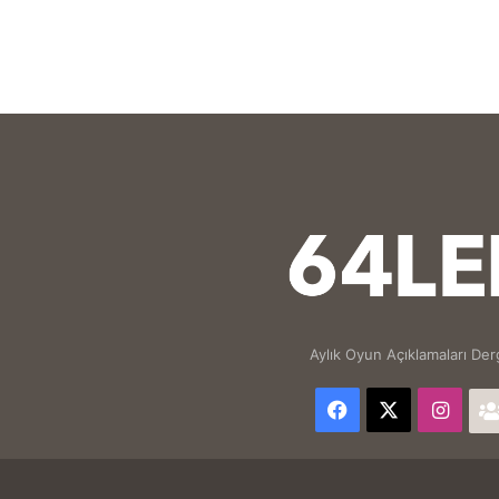
Aylık Oyun Açıklamaları Derg
Facebook
X
Inst