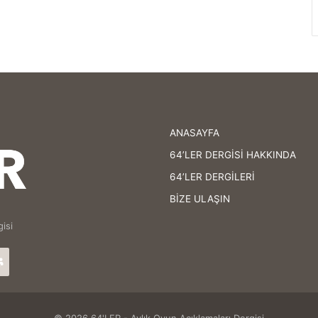
ANASAYFA
64’LER DERGİSİ HAKKINDA
64’LER DERGİLERİ
BİZE ULAŞIN
isi
agram
64'LER
Facebook