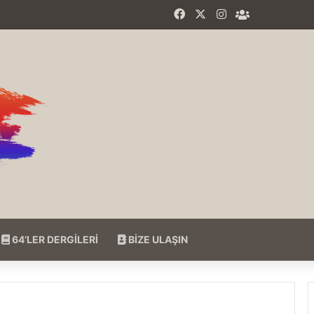
Facebook
X
Instagram
64'LER Fac
64’LER DERGİLERİ
BİZE ULAŞIN