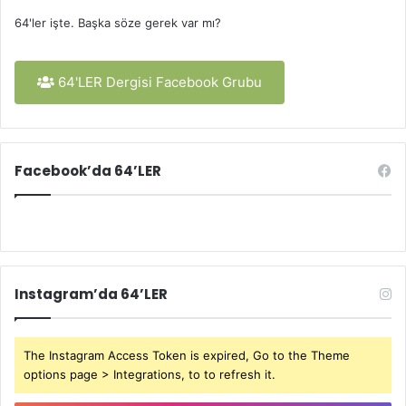
64'ler işte. Başka söze gerek var mı?
64'LER Dergisi Facebook Grubu
Facebook’da 64’LER
Instagram’da 64’LER
The Instagram Access Token is expired, Go to the Theme
options page > Integrations, to to refresh it.