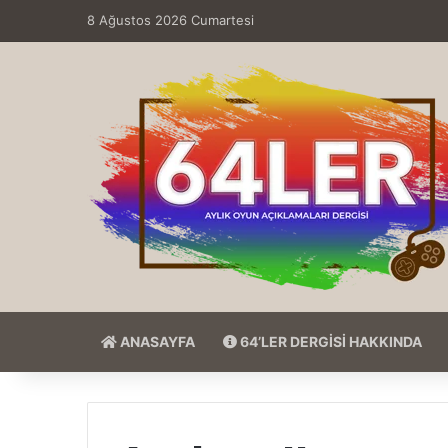
8 Ağustos 2026 Cumartesi
ANASAYFA
64’LER DERGİSİ HAKKINDA