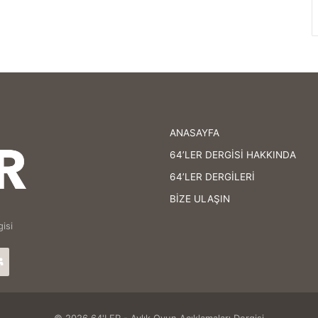
ANASAYFA
64’LER DERGİSİ HAKKINDA
64’LER DERGİLERİ
BİZE ULAŞIN
isi
agram
64'LER
Facebook