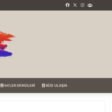
Facebook
X
Instagram
64'LER F
64’LER DERGİLERİ
BİZE ULAŞIN