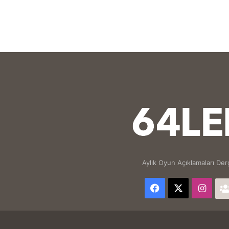
Aylık Oyun Açıklamaları Derg
Facebook
X
Inst