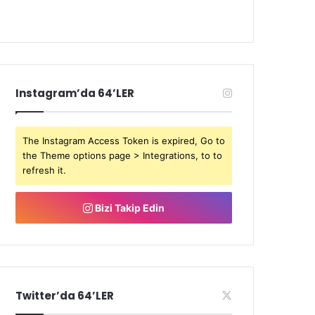
Instagram’da 64’LER
The Instagram Access Token is expired, Go to
the Theme options page > Integrations, to to
refresh it.
Bizi Takip Edin
Twitter’da 64’LER