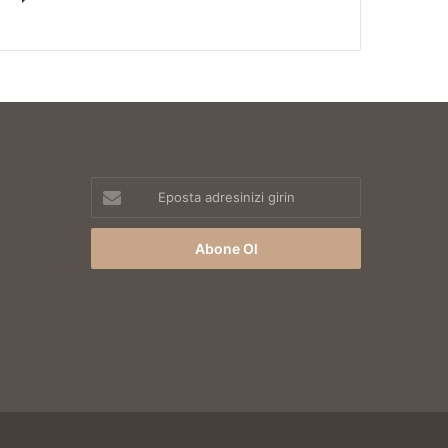
Eposta
adresinizi
girin