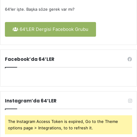
64'ler işte. Başka söze gerek var mı?
64'LER Dergisi Facebook Grubu
Facebook’da 64’LER
Instagram’da 64’LER
The Instagram Access Token is expired, Go to the Theme
options page > Integrations, to to refresh it.