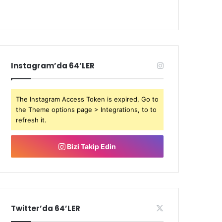
Instagram’da 64’LER
The Instagram Access Token is expired, Go to
the Theme options page > Integrations, to to
refresh it.
Bizi Takip Edin
Twitter’da 64’LER