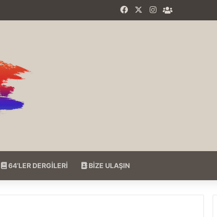
Facebook
X
Instagram
64'LER Fac
64’LER DERGİLERİ
BİZE ULAŞIN