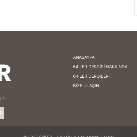
ANASAYFA
64’LER DERGİSİ HAKKINDA
64’LER DERGİLERİ
BİZE ULAŞIN
isi
agram
64'LER
Facebook