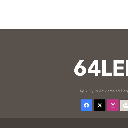
Aylık Oyun Açıklamaları Derg
Facebook
X
Inst