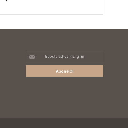
Eposta
adresinizi
girin