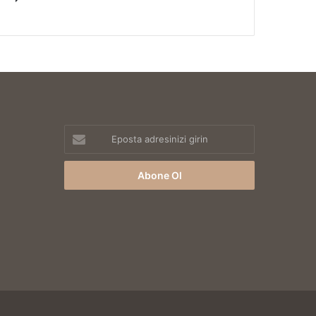
Eposta
adresinizi
girin