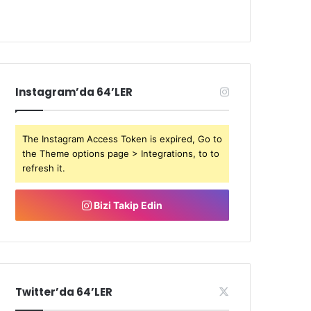
Instagram’da 64’LER
The Instagram Access Token is expired, Go to
the Theme options page > Integrations, to to
refresh it.
Bizi Takip Edin
Twitter’da 64’LER