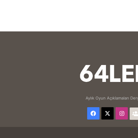
Aylık Oyun Açıklamaları Derg
Facebook
X
Inst