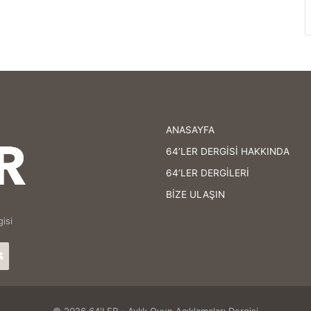
ANASAYFA
64’LER DERGİSİ HAKKINDA
64’LER DERGİLERİ
BİZE ULAŞIN
isi
agram
64'LER
Facebook