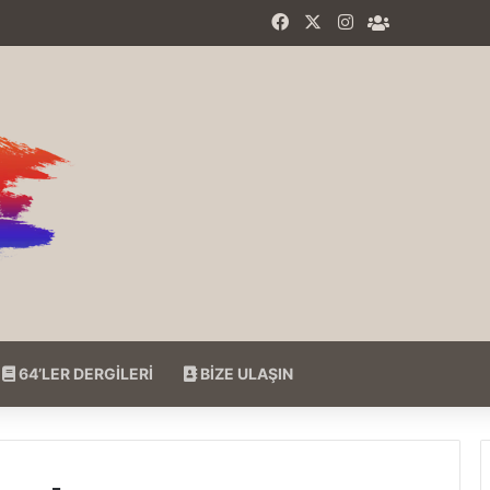
Facebook
X
Instagram
64'LER Fac
64’LER DERGİLERİ
BİZE ULAŞIN